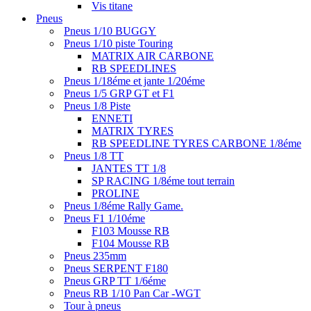
Vis titane
Pneus
Pneus 1/10 BUGGY
Pneus 1/10 piste Touring
MATRIX AIR CARBONE
RB SPEEDLINES
Pneus 1/18éme et jante 1/20éme
Pneus 1/5 GRP GT et F1
Pneus 1/8 Piste
ENNETI
MATRIX TYRES
RB SPEEDLINE TYRES CARBONE 1/8éme
Pneus 1/8 TT
JANTES TT 1/8
SP RACING 1/8éme tout terrain
PROLINE
Pneus 1/8éme Rally Game.
Pneus F1 1/10éme
F103 Mousse RB
F104 Mousse RB
Pneus 235mm
Pneus SERPENT F180
Pneus GRP TT 1/6éme
Pneus RB 1/10 Pan Car -WGT
Tour à pneus