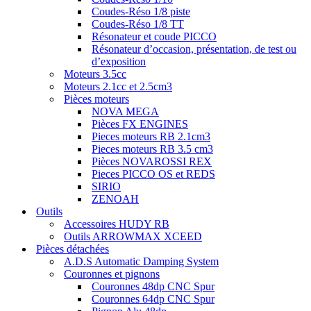
Coudes-Réso 1/8 piste
Coudes-Réso 1/8 TT
Résonateur et coude PICCO
Résonateur d’occasion, présentation, de test ou
d’exposition
Moteurs 3.5cc
Moteurs 2.1cc et 2.5cm3
Pièces moteurs
NOVA MEGA
Pièces FX ENGINES
Pieces moteurs RB 2.1cm3
Pieces moteurs RB 3.5 cm3
Pièces NOVAROSSI REX
Pieces PICCO OS et REDS
SIRIO
ZENOAH
Outils
Accessoires HUDY RB
Outils ARROWMAX XCEED
Pièces détachées
A.D.S Automatic Damping System
Couronnes et pignons
Couronnes 48dp CNC Spur
Couronnes 64dp CNC Spur