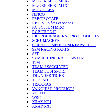
MUGEN SEIKI MBX7
MUGEN SEIKI MTX5
MULTIPLEX
NINCO
PRECIROTATE
RB ONE pièces et options
RC SYSTEM MRC
ROBITRONIC
RRP ROBINSON RACING PRODUCTS
SCHUMACHER
SERPENT IMPULSE 966 IMPACT 835
SPM RACING PARTS
SST
SVM RACING RADIOSISTEMI
T2M
TEAM ASSOCIATED
TEAM LOSI SPORT
THUNDER TIGER
TOPCAD
TRAXXAS
VANQUISH PRODUCTS
VELOX
WRC
XRAY NT1
XRAY RX8