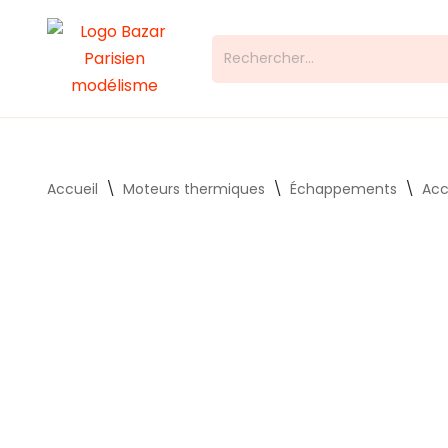
Aller
au
contenu
Accueil
\
Moteurs thermiques
\
Échappements
\
Acc