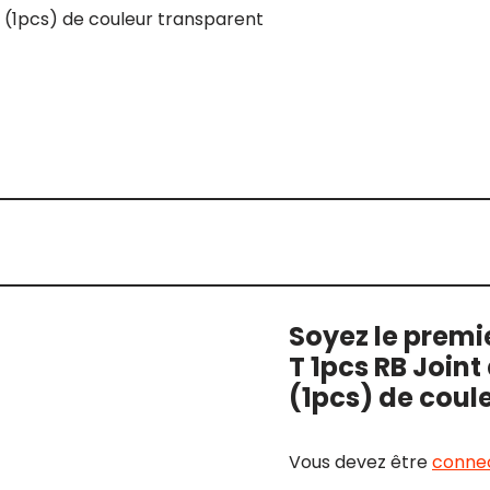
(1pcs) de couleur transparent
Soyez le premie
T 1pcs RB Joi
(1pcs) de coul
Vous devez être
conne