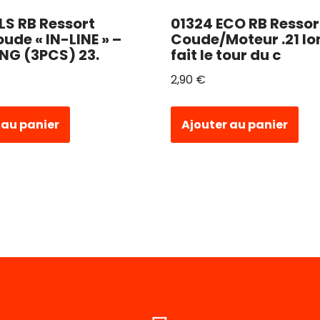
LS RB Ressort
01324 ECO RB Ressor
ude « IN-LINE » –
Coude/Moteur .21 lo
NG (3PCS) 23.
fait le tour du c
2,90
€
 au panier
Ajouter au panier