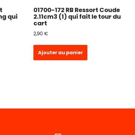
t
01700-172 RB Ressort Coude
ng qui
2.11cm3 (1) qui fait le tour du
cart
2,90
€
Ajouter au panier