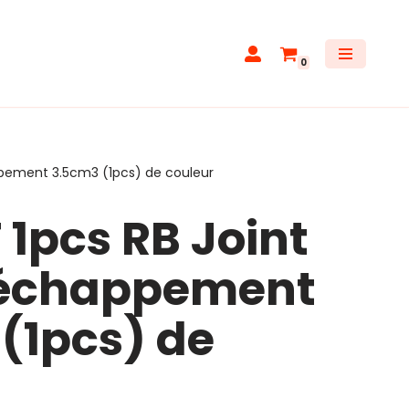
0
pement 3.5cm3 (1pcs) de couleur
 1pcs RB Joint
échappement
(1pcs) de