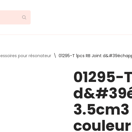
essoires pour résonateur
\
01295-T 1pcs RB Joint d&#39échap
01295-T
d&#39
3.5cm3 
couleur