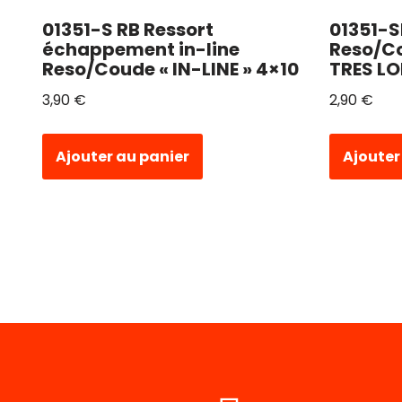
01351-S
01351-S RB Ressort
Reso/Co
échappement in-line
TRES LO
Reso/Coude « IN-LINE » 4×10
2,90
€
3,90
€
Ajouter
Ajouter au panier