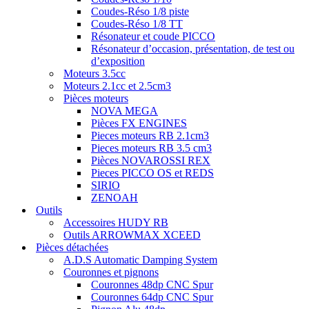
Coudes-Réso 1/8 piste
Coudes-Réso 1/8 TT
Résonateur et coude PICCO
Résonateur d’occasion, présentation, de test ou
d’exposition
Moteurs 3.5cc
Moteurs 2.1cc et 2.5cm3
Pièces moteurs
NOVA MEGA
Pièces FX ENGINES
Pieces moteurs RB 2.1cm3
Pieces moteurs RB 3.5 cm3
Pièces NOVAROSSI REX
Pieces PICCO OS et REDS
SIRIO
ZENOAH
Outils
Accessoires HUDY RB
Outils ARROWMAX XCEED
Pièces détachées
A.D.S Automatic Damping System
Couronnes et pignons
Couronnes 48dp CNC Spur
Couronnes 64dp CNC Spur