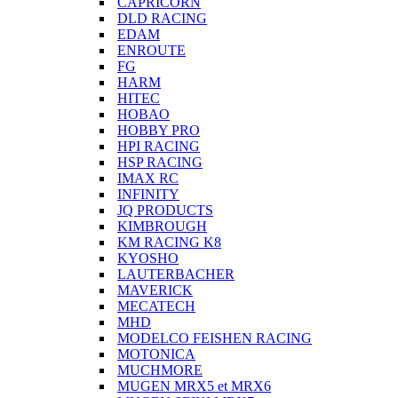
CAPRICORN
DLD RACING
EDAM
ENROUTE
FG
HARM
HITEC
HOBAO
HOBBY PRO
HPI RACING
HSP RACING
IMAX RC
INFINITY
JQ PRODUCTS
KIMBROUGH
KM RACING K8
KYOSHO
LAUTERBACHER
MAVERICK
MECATECH
MHD
MODELCO FEISHEN RACING
MOTONICA
MUCHMORE
MUGEN MRX5 et MRX6