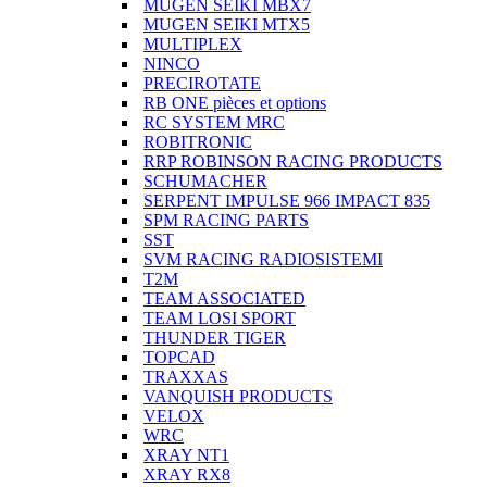
MUGEN SEIKI MBX7
MUGEN SEIKI MTX5
MULTIPLEX
NINCO
PRECIROTATE
RB ONE pièces et options
RC SYSTEM MRC
ROBITRONIC
RRP ROBINSON RACING PRODUCTS
SCHUMACHER
SERPENT IMPULSE 966 IMPACT 835
SPM RACING PARTS
SST
SVM RACING RADIOSISTEMI
T2M
TEAM ASSOCIATED
TEAM LOSI SPORT
THUNDER TIGER
TOPCAD
TRAXXAS
VANQUISH PRODUCTS
VELOX
WRC
XRAY NT1
XRAY RX8