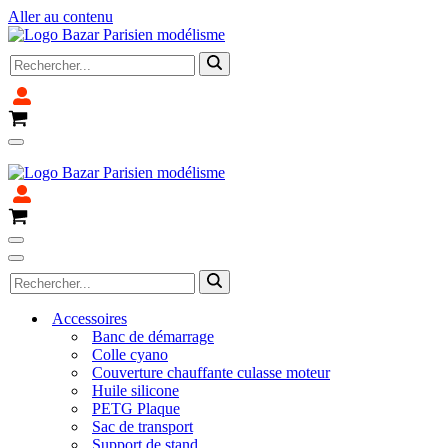
Aller au contenu
Rechercher...
Panier
Menu
Fermeture pour congé du 4 avril au 14 avril 2025
de
navigation
Panier
Menu
de
Menu
Rechercher...
navigation
de
navigation
Accessoires
Banc de démarrage
Colle cyano
Couverture chauffante culasse moteur
Huile silicone
PETG Plaque
Sac de transport
Support de stand