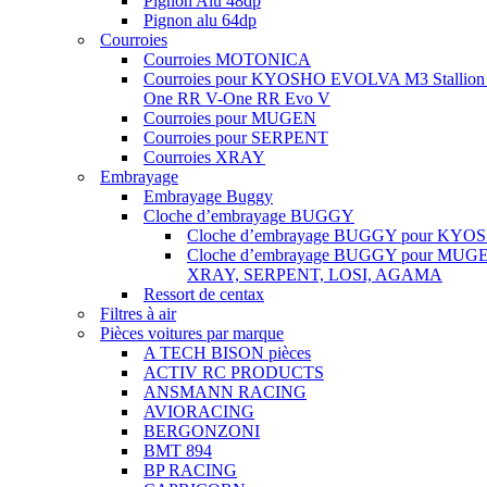
Pignon Alu 48dp
Pignon alu 64dp
Courroies
Courroies MOTONICA
Courroies pour KYOSHO EVOLVA M3 Stallion
One RR V-One RR Evo V
Courroies pour MUGEN
Courroies pour SERPENT
Courroies XRAY
Embrayage
Embrayage Buggy
Cloche d’embrayage BUGGY
Cloche d’embrayage BUGGY pour KYO
Cloche d’embrayage BUGGY pour MUG
XRAY, SERPENT, LOSI, AGAMA
Ressort de centax
Filtres à air
Pièces voitures par marque
A TECH BISON pièces
ACTIV RC PRODUCTS
ANSMANN RACING
AVIORACING
BERGONZONI
BMT 894
BP RACING