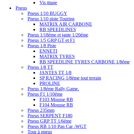
Vis titane
Pneus
Pneus 1/10 BUGGY
Pneus 1/10 piste Touring
MATRIX AIR CARBONE
RB SPEEDLINES
Pneus 1/18éme et jante 1/20éme
Pneus 1/5 GRP GT et F1
Pneus 1/8 Piste
ENNETI
MATRIX TYRES
RB SPEEDLINE TYRES CARBONE 1/8éme
Pneus 1/8 TT
JANTES TT 1/8
SP RACING 1/8éme tout terrain
PROLINE
Pneus 1/8éme Rally Game.
Pneus F1 1/10éme
F103 Mousse RB
F104 Mousse RB
Pneus 235mm
Pneus SERPENT F180
Pneus GRP TT 1/6éme
Pneus RB 1/10 Pan Car -WGT
Tour à pneus