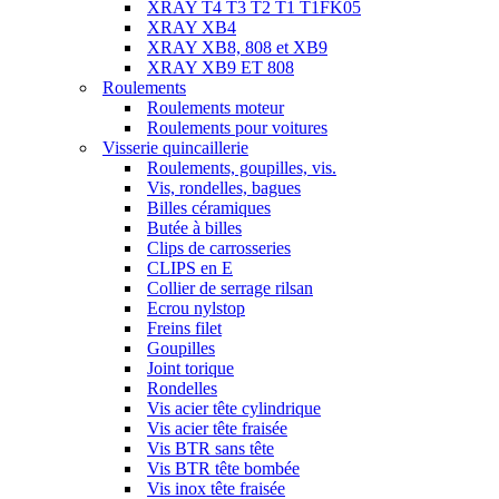
XRAY T4 T3 T2 T1 T1FK05
XRAY XB4
XRAY XB8, 808 et XB9
XRAY XB9 ET 808
Roulements
Roulements moteur
Roulements pour voitures
Visserie quincaillerie
Roulements, goupilles, vis.
Vis, rondelles, bagues
Billes céramiques
Butée à billes
Clips de carrosseries
CLIPS en E
Collier de serrage rilsan
Ecrou nylstop
Freins filet
Goupilles
Joint torique
Rondelles
Vis acier tête cylindrique
Vis acier tête fraisée
Vis BTR sans tête
Vis BTR tête bombée
Vis inox tête fraisée