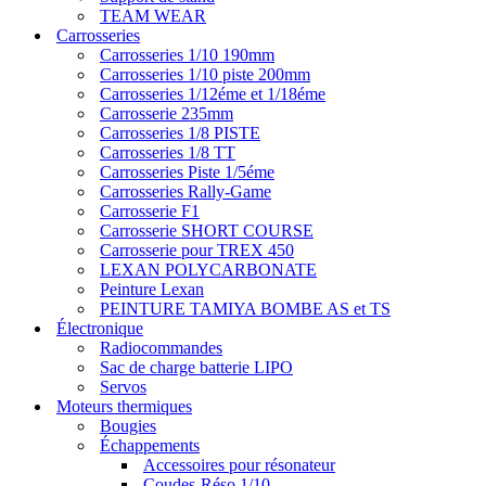
TEAM WEAR
Carrosseries
Carrosseries 1/10 190mm
Carrosseries 1/10 piste 200mm
Carrosseries 1/12éme et 1/18éme
Carrosserie 235mm
Carrosseries 1/8 PISTE
Carrosseries 1/8 TT
Carrosseries Piste 1/5éme
Carrosseries Rally-Game
Carrosserie F1
Carrosserie SHORT COURSE
Carrosserie pour TREX 450
LEXAN POLYCARBONATE
Peinture Lexan
PEINTURE TAMIYA BOMBE AS et TS
Électronique
Radiocommandes
Sac de charge batterie LIPO
Servos
Moteurs thermiques
Bougies
Échappements
Accessoires pour résonateur
Coudes-Réso 1/10