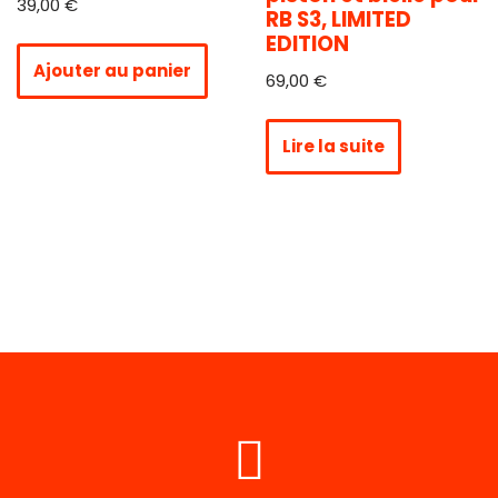
39,00
€
RB S3, LIMITED
EDITION
Ajouter au panier
69,00
€
Lire la suite