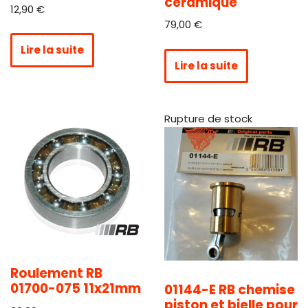
céramique
12,90
€
79,00
€
Lire la suite
Lire la suite
Rupture de stock
Roulement RB
01700-075 11x21mm
01144-E RB chemise
piston et bielle pour