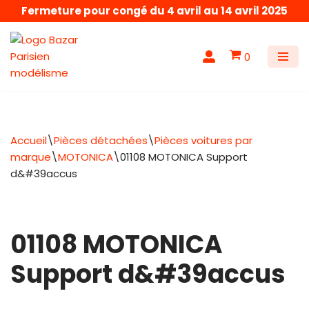
Fermeture pour congé du 4 avril au 14 avril 2025
Aller
au
0
contenu
Accueil
\
Pièces détachées
\
Pièces voitures par
marque
\
MOTONICA
\
01108 MOTONICA Support
d&#39accus
01108 MOTONICA
Support d&#39accus