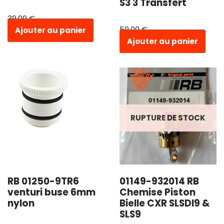
S3 3 Transfert
39,00
€
59,00
€
Ajouter au panier
Ajouter au panier
RUPTURE DE STOCK
RB 01250-9TR6
01149-932014 RB
venturi buse 6mm
Chemise Piston
nylon
Bielle CXR SLSDI9 &
SLS9