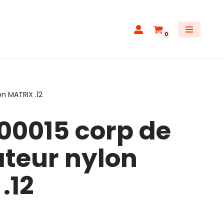
0
n MATRIX .12
00015 corp de
teur nylon
.12