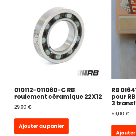
010112-011060-C RB
RB 0164
roulement céramique 22X12
pour R
3 trans
29,90
€
59,00
€
Ajouter au panier
Ajouter