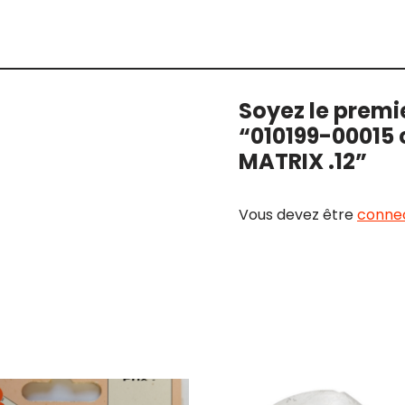
Soyez le premie
“010199-00015 
MATRIX .12”
Vous devez être
conne