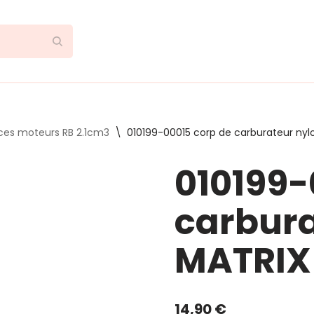
ces moteurs RB 2.1cm3
\
010199-00015 corp de carburateur nylo
010199-
carbura
MATRIX 
14,90
€