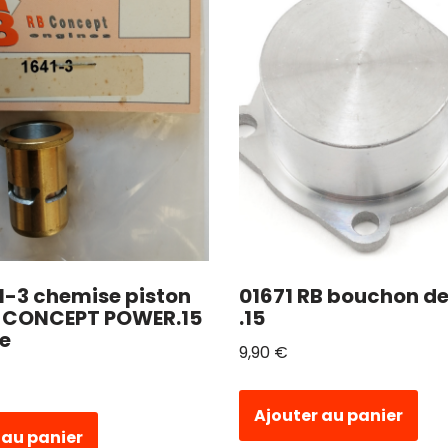
1-3 chemise piston
01671 RB bouchon de
B CONCEPT POWER.15
.15
fe
9,90
€
Ajouter au panier
 au panier