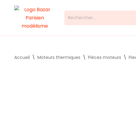
Aller
au
contenu
Accueil
\
Moteurs thermiques
\
Pièces moteurs
\
Pie