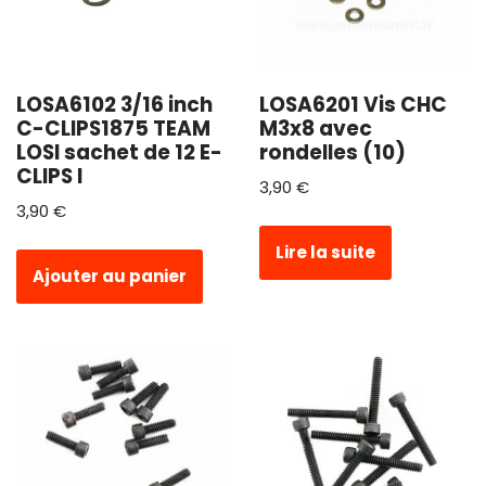
LOSA6102 3/16 inch
LOSA6201 Vis CHC
C-CLIPS1875 TEAM
M3x8 avec
LOSI sachet de 12 E-
rondelles (10)
CLIPS l
3,90
€
3,90
€
Lire la suite
Ajouter au panier