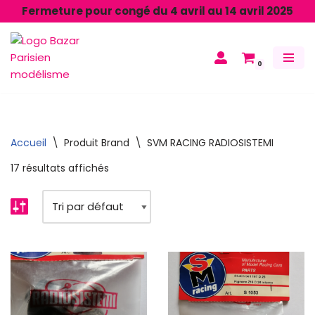
Fermeture pour congé du 4 avril au 14 avril 2025
Aller
au
0
contenu
Accueil
\
Produit Brand
\
SVM RACING RADIOSISTEMI
17 résultats affichés