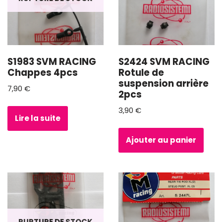
S1983 SVM RACING
S2424 SVM RACING
Chappes 4pcs
Rotule de
suspension arrière
7,90
€
2pcs
3,90
€
Lire la suite
Ajouter au panier
RUPTURE DE STOCK