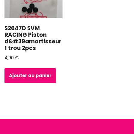
S2647D SVM
RACING Piston
d&#39amortisseur
1 trou 2pcs
4,90
€
Ajouter au panier