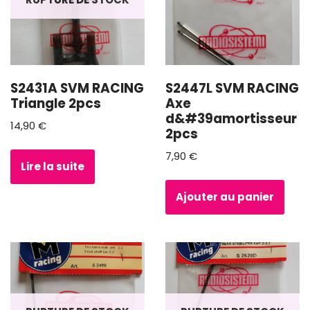
S2431A SVM RACING
S2447L SVM RACING
Triangle 2pcs
Axe
d&#39amortisseur
14,90
€
2pcs
7,90
€
Lire la suite
Ajouter au panier