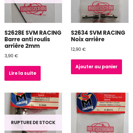
S2628E SVM RACING
S2634 SVM RACING
Barre anti roulis
Noix arrière
arrière 2mm
12,90
€
3,90
€
Ajouter au panier
Lire la suite
RUPTURE DE STOCK