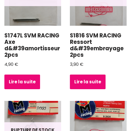
S1747L SVM RACING
S1816 SVM RACING
Axe
Ressort
d&#39amortisseur
d&#39embrayage
2pcs
2pcs
4,90
€
3,90
€
Lire la suite
Lire la suite
RUPTURE DE STOCK