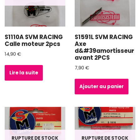
S1110A SVM RACING
S1591L SVM RACING
Calle moteur 2pcs
Axe
d&#39amortisseur
14,90
€
avant 2PCS
7,90
€
Lire la suite
Ajouter au panier
RUPTURE DE STOCK
RUPTURE DE STOCK