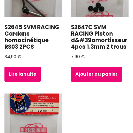
S2645 SVM RACING
S2647C SVM
Cardans
RACING Piston
homocinétique
d&#39amortisseur
RS03 2PCS
4pcs 1.3mm 2 trous
34,90
€
7,90
€
Lire la suite
Ajouter au panier